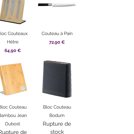
Aperçu rapide
Aperçu rapide
loc Couteaux
Couteau à Pain
Hêtre
Prix
72,90 €
Prix
64,90 €
Aperçu rapide
Aperçu rapide
Bloc Couteau
Bloc Couteau
Bambou Jean
Bodum
Rupture de
Dubost
stock
Rupture de