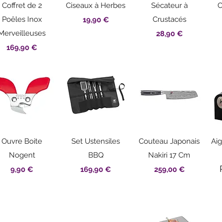
Aperçu rapide
Aperçu rapide
Aperçu rapide
Coffret de 2
Ciseaux à Herbes
Sécateur à
C
Poêles Inox
Prix
Crustacés
19,90 €
Merveilleuses
Prix
28,90 €
Prix
169,90 €
Aperçu rapide
Aperçu rapide
Aperçu rapide
Ouvre Boite
Set Ustensiles
Couteau Japonais
Aig
Nogent
BBQ
Nakiri 17 Cm
Prix
Prix
Prix
9,90 €
169,90 €
259,00 €