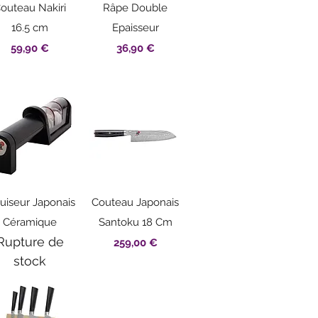
Aperçu rapide
Aperçu rapide
outeau Nakiri
Râpe Double
16.5 cm
Epaisseur
Prix
Prix
59,90 €
36,90 €
Aperçu rapide
Aperçu rapide
uiseur Japonais
Couteau Japonais
Céramique
Santoku 18 Cm
Rupture de
Prix
259,00 €
stock