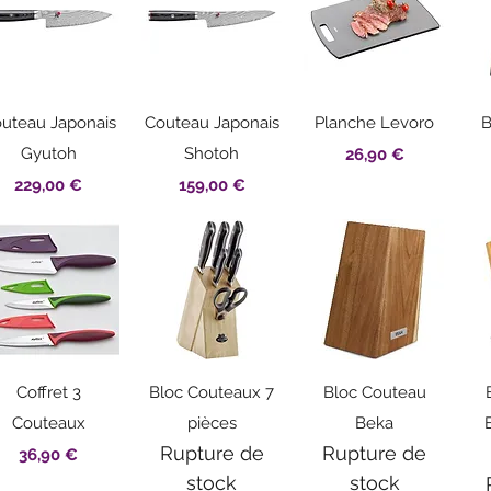
Aperçu rapide
Aperçu rapide
Aperçu rapide
uteau Japonais
Couteau Japonais
Planche Levoro
B
Gyutoh
Shotoh
Prix
26,90 €
Prix
Prix
229,00 €
159,00 €
Aperçu rapide
Aperçu rapide
Aperçu rapide
Coffret 3
Bloc Couteaux 7
Bloc Couteau
Couteaux
pièces
Beka
Rupture de
Rupture de
Prix
36,90 €
stock
stock