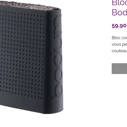
Blo
Bo
59,90
Bloc co
vous pe
couteau
de les 
Accueil
Système
plastiq
couteau
Extérieu
anti-dé
vaissell
Coloris 