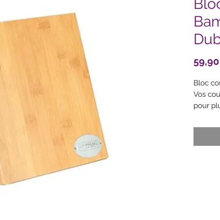
Blo
Bam
Dub
59,90
Bloc co
Vos cou
pour pl
de cuis
sur la 
bambou 
portée 
univers
Bloc in
métal a
Façade 
couteau
l'effig