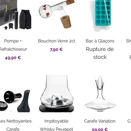
Aperçu rapide
Aperçu rapide
Aperçu rapide
Pompe +
Bouchon Verre 2cl
Bac à Glaçons
Sh
Rupture de
Rafraichisseur
Prix
7,90 €
stock
Prix
49,90 €
Aperçu rapide
Aperçu rapide
Aperçu rapide
lles Nettoyantes
Impitoyable
Carafe Variation
C
Carafe
Whisky Peugeot
Prix
99,90 €