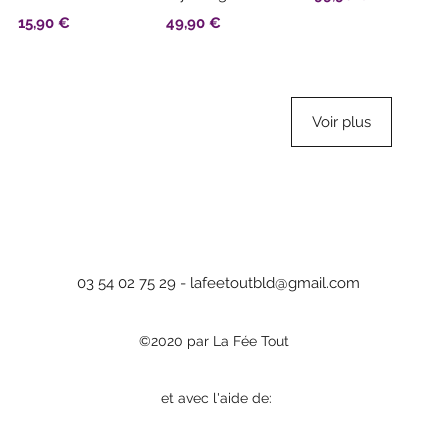
Prix
Prix
15,90 €
49,90 €
Voir plus
03 54 02 75 29 -
lafeetoutbld@gmail.com
©2020 par La Fée Tout
et avec l'aide de: