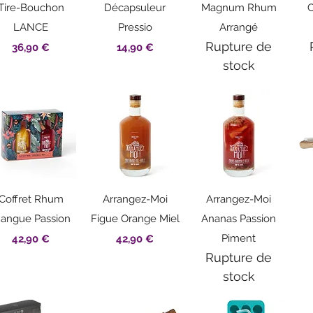
Aperçu rapide
Aperçu rapide
Aperçu rapide
Tire-Bouchon
Décapsuleur
Magnum Rhum
C
LANCE
Pressio
Arrangé
Rupture de
Prix
Prix
36,90 €
14,90 €
stock
Aperçu rapide
Aperçu rapide
Aperçu rapide
Coffret Rhum
Arrangez-Moi
Arrangez-Moi
angue Passion
Figue Orange Miel
Ananas Passion
Prix
Prix
Piment
42,90 €
42,90 €
Rupture de
stock