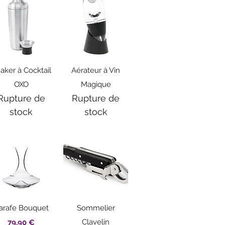
Aperçu rapide
Aperçu rapide
aker à Cocktail
Aérateur à Vin
OXO
Magique
Rupture de
Rupture de
stock
stock
Aperçu rapide
Aperçu rapide
arafe Bouquet
Sommelier
Prix
Clavelin
79,90 €