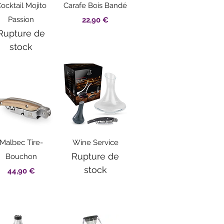
Aperçu rapide
Aperçu rapide
ocktail Mojito
Carafe Bois Bandé
Passion
Prix
22,90 €
Rupture de
stock
Aperçu rapide
Aperçu rapide
Malbec Tire-
Wine Service
Rupture de
Bouchon
stock
Prix
44,90 €