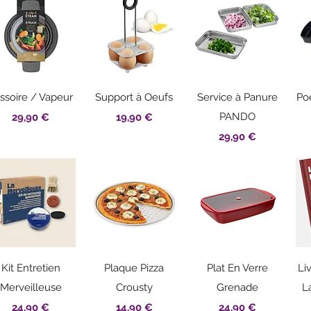
Aperçu rapide
Aperçu rapide
Aperçu rapide
ssoire / Vapeur
Support à Oeufs
Service à Panure
Po
Prix
Prix
PANDO
29,90 €
19,90 €
Prix
29,90 €
Aperçu rapide
Aperçu rapide
Aperçu rapide
Kit Entretien
Plaque Pizza
Plat En Verre
Li
Merveilleuse
Crousty
Grenade
L
Prix
Prix
Prix
24,90 €
14,90 €
24,90 €