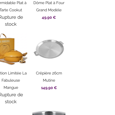
Aperçu rapide
Aperçu rapide
rmidable Plat à
Dôme Plat à Four
Tarte Cookut
Grand Modèle
Rupture de
Prix
49,90 €
stock
Aperçu rapide
Aperçu rapide
ition Limitée La
Crêpière 26cm
Fabuleuse
Mutine
Mangue
Prix
149,90 €
Rupture de
stock