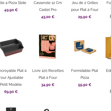
Aperçu rapide
Aperçu rapide
Aperçu rapide
lle a Pizza Slide
Casserole 12 Cm
Jeu de 2 Grilles
Fo
Prix
Castel Pro
pour Plat à Four
49,90 €
Prix
Prix
45,00 €
29,90 €
Aperçu rapide
Aperçu rapide
Aperçu rapide
incroyable Plat à
Livre 120 Recettes
Formidable Plat
Ed
Four Ajustable
Plat à Four
Pizza
Petit Modèle
Prix
Prix
34,90 €
59,90 €
Prix
69,90 €