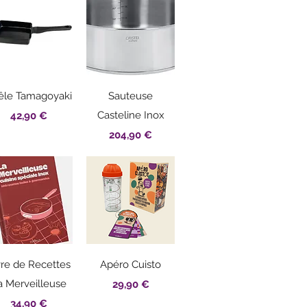
Aperçu rapide
Aperçu rapide
êle Tamagoyaki
Sauteuse
Prix
Casteline Inox
42,90 €
Prix
204,90 €
Aperçu rapide
Aperçu rapide
vre de Recettes
Apéro Cuisto
a Merveilleuse
Prix
29,90 €
Prix
34,90 €