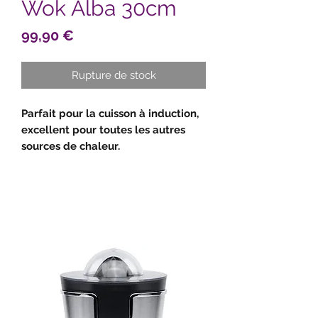
Wok Alba 30cm
Prix
99,90 €
Rupture de stock
Parfait pour la cuisson à induction,
excellent pour toutes les autres
sources de chaleur.
Keravis Ti-X Titanium
Base:
revêtement antiadhésif 5
couches sur une base en titane
dur. Antiadhésif résistant aux outils
métalliques.
Revêtement externe:
haute
résistance thermique et facile à
nettoyer.
Fond à induction: Fond
bimétallique
en aluminium et acier par induction,