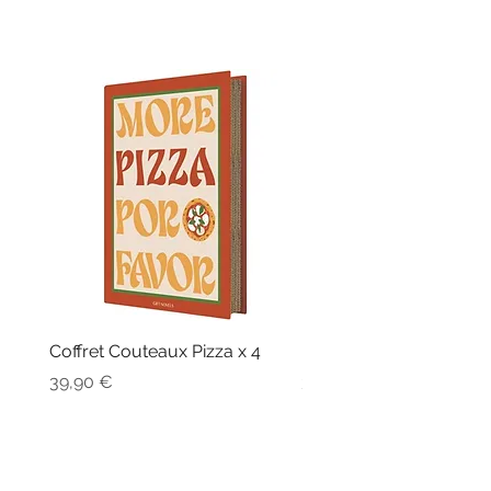
Coffret Couteaux Pizza x 4
Fouet Billes Silicone
Prix
Prix
39,90 €
32,90 €
03 54 02 75 29
-
lafeetoutbld@gmail.com