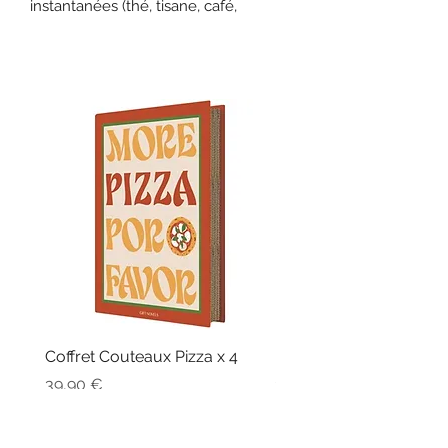
instantanées (thé, tisane, café,
potage) - Résistance blindée - 300 W.
Coffret Couteaux Pizza x 4
Fouet Billes Silicone
Prix
Prix
39,90 €
32,90 €