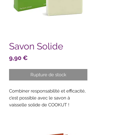
Savon Solide
Prix
9,90 €
Rupture de stock
Combiner responsabilité et efficacité,
c’est possible avec le savon à
vaisselle solide de COOKUT !
Terminé, la bouteille plastique
encombrante et polluante. En
revanche, avec cette formule, votre
vaisselle va briller !