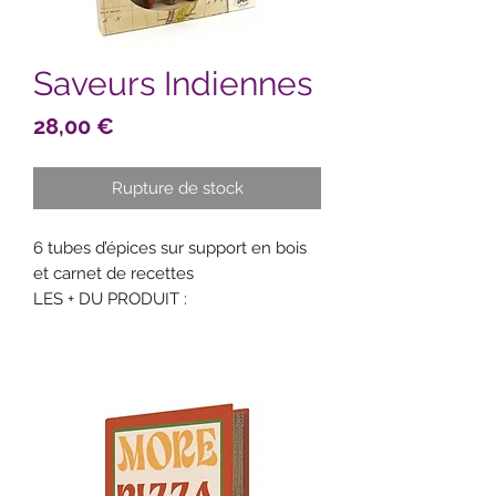
Saveurs Indiennes
Prix
28,00 €
Rupture de stock
6 tubes d’épices sur support en bois
et carnet de recettes
LES + DU PRODUIT :
kit d'initiation à la cuisine indienne
Recettes simples pour oser cuisiner
autrement
Composition :
Cardamome
Cayenne