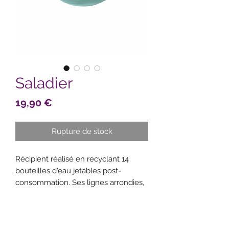
Saladier
Prix
19,90 €
Rupture de stock
Récipient réalisé en recyclant 14
bouteilles d'eau jetables post-
consommation. Ses lignes arrondies,
délibérément irrégulières lui
confèrent un style "fait main" très
réussi. Le couvercle le rend idéal