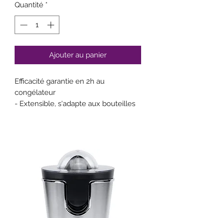
Quantité
*
Ajouter au panier
Efficacité garantie en 2h au
congélateur
- Extensible, s'adapte aux bouteilles
de vins tranquilles ou pétillants 75cl
- Astucieux, sa forme rafraîchit
jusqu'au col de la bouteille
- Performant, rafraîchit une bouteille
en 20 minutes et conserve sa
fraîcheur pendant 2 heures
- Service sécurisé grâce à sa forme
ajustée
- Textile qui évite la condensation,
facile à nettoyer