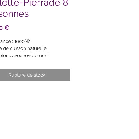
lette-Pierrade 8
sonnes
Prix
0 €
sance : 1000 W
re de cuisson naturelle
êlons avec revêtement
adhésif et manches en bois verni
upe fromage et un petit couteau
Rupture de stock
omage
nées en bois verni
eau amovible range-poêlons, en
e trempé
s en thermoplastique
ne en inox
ns antidérapants