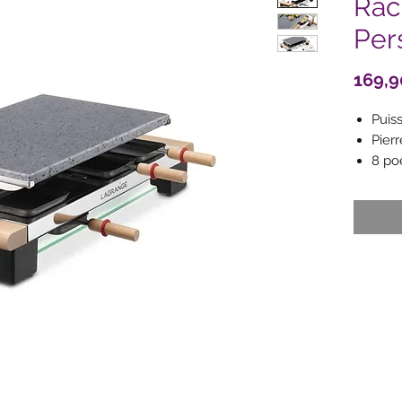
Rac
Per
169,9
Puis
Pier
8 po
anti
1 co
à fr
Poig
Plat
verr
Pied
Plati
Pati