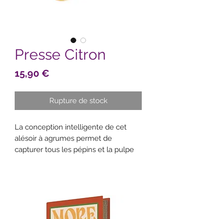
Presse Citron
Prix
15,90 €
Rupture de stock
La conception intelligente de cet
alésoir à agrumes permet de
capturer tous les pépins et la pulpe
de fruit tout en laissant le jus
s'écouler.
Le gobelet souple retient les
pépins et la pulpe tout en
permettant au jus de s'écouler
La tête de l'alésoir en nylon est