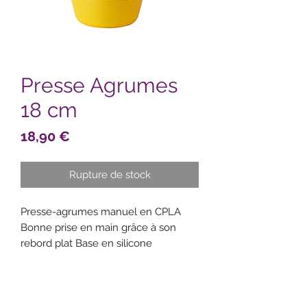
Presse Agrumes
18 cm
Prix
18,90 €
Rupture de stock
Presse-agrumes manuel en CPLA
Bonne prise en main grâce à son
rebord plat Base en silicone
antidérapante Grille à trous amovible
pour un nettoyage facile Grande
contenance pour plusieurs fruits
pressés