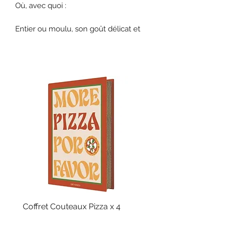
Où, avec quoi :
Entier ou moulu, son goût délicat et
frais se marie aux poissons, aux
terrines de crustacés.
La viande de bœuf, le magret de
canard s’accommodent au poivre
vert.
Poids: 10g
Coffret Couteaux Pizza x 4
Fouet Billes Silicone
Prix
Prix
39,90 €
32,90 €