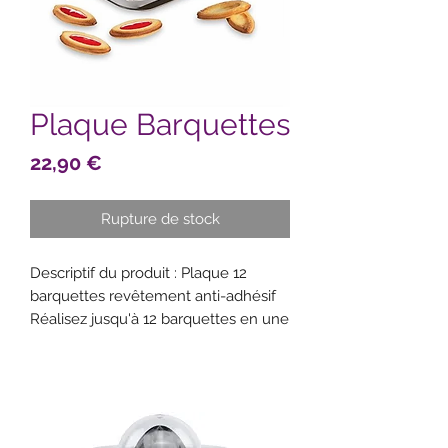
Plaque Barquettes
Prix
22,90 €
Rupture de stock
Descriptif du produit : Plaque 12
barquettes revêtement anti-adhésif
Réalisez jusqu'à 12 barquettes en une
fournée avec cette
plaque à
barquettes de Gobel.
Son
revêtement anti-adhérent bi-couche
de qualité professionnelle permet un
démoulage facile pour une