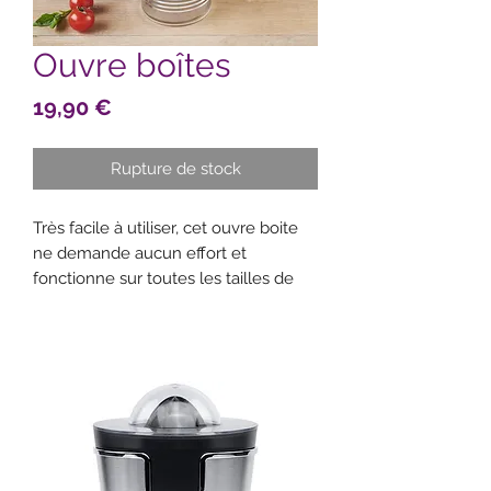
Ouvre boîtes
Prix
19,90 €
Rupture de stock
Très facile à utiliser, cet ouvre boite
ne demande aucun effort et
fonctionne sur toutes les tailles de
boîtes de conserves.
Fini les accidents, cet ouvre boîte
ingénieux ne laisse pas de bords
tranchants sur la boîte ou le
couvercle !
La roue en métal ne touche pas le
contenu de la boîte et reste propre.
Le petit plus ? Il est compact et