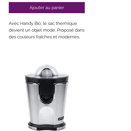
Ajouter au panier
Avec Handy Bio, le sac thermique
devient un objet mode. Proposé dans
des couleurs fraîches et modernes,
qui mettent en valeur son design
exclusif et compact, le très pratique
sac est vendu avec un conteneur
étanche, compatible avec le
réfrigérateur et le four à micro-ondes,
dont le couvercle est assorti à la
couleur du sac lui-même. Un allié
indispensable lors de la pause-
déjeuner quotidienne, mais aussi
pour un pique-nique à la montagne
ou les moments de relax à la piscine.
Spacieux et compact
Isolation efficace