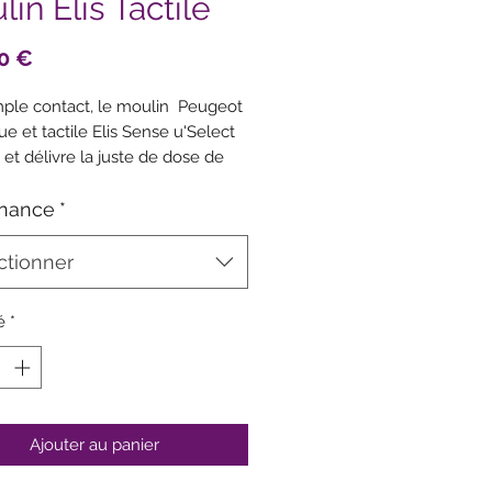
in Elis Tactile
Prix
0 €
mple contact, le moulin Peugeot
ue et tactile Elis Sense u'Select
e et délivre la juste de dose de
/sel. Offrez-vous de nouvelles
ons avec ce moulin à poivre/sel
nance
*
ue !
ctionner
22cm
é
*
Ajouter au panier