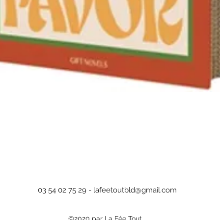
Aperçu rapide
03 54 02 75 29 -
lafeetoutbld@gmail.com
©2020 par La Fée Tout