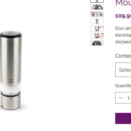
Moul
109,9
D’un si
électriq
s’éclair
poivres
sensati
Conte
électriq
Séle
Taille: 
Quantit