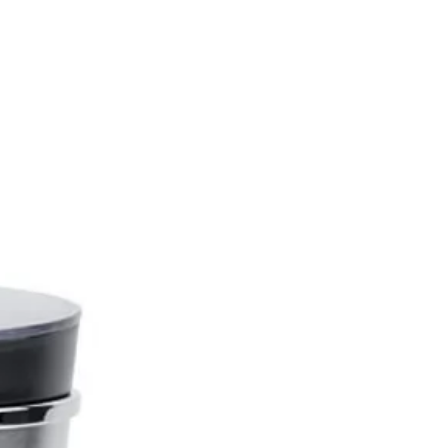
: Silicone
cavité : H 65mm x 73mm
de cavité : 6
par cavité : 1,12ml