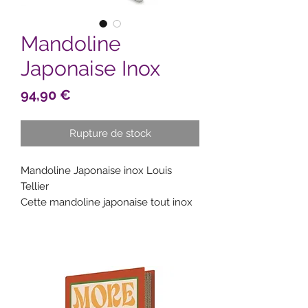
Mandoline
Japonaise Inox
Prix
94,90 €
Rupture de stock
Mandoline Japonaise inox Louis
Tellier
Cette mandoline japonaise tout inox
professionnelle Tellier permet de
réaliser des juliennes, des lamelles
de légumes, des bâtonnets et des
rondelles grâce à ses 3 peignes.
La mandoline possède des pieds
antidérapants pour une meilleure