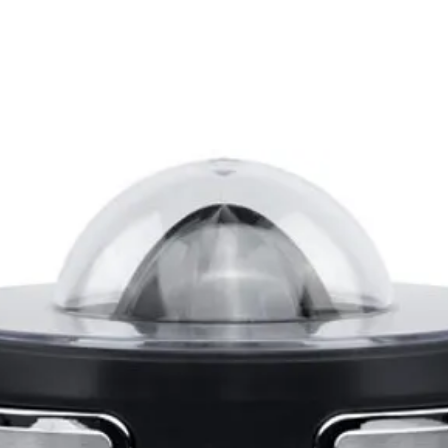
Le kit 
- D'une
facilem
- D'une
votre p
- D'une 
aliment
- D'une 
piquer 
L'acier
deux ma
afin qu
si tôt !
Petit p
ustensil
vous po
cuisine,
On a en