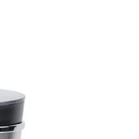
est composé :
 spatule à barbecue, pour
ent retourner vos aliments.
 seconde spatule, plus adaptée à
lancha.
pince, idéale pour saisir vos
s.
fourchette, afin de saisir ou de
votre viande.
 Inoxydable et le bambou sont
tériaux très fiables et durables
e votre kit ne vous lâche pas de
lus ! Vous pouvez ranger vos
es dans la mallette d'origine ou
uvez les disposer dans votre
 car ils sont dotés d'un cordon.
vie d'y être non ?