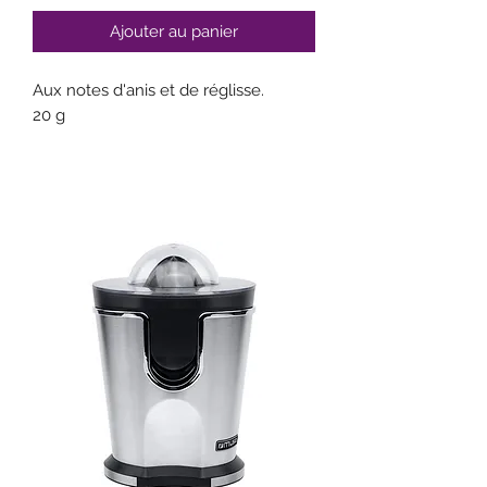
Ajouter au panier
Aux notes d'anis et de réglisse.
20 g
Ingrédients :
Verre cocktail : citronnelle de
Thaïlande, morceaux de gingembre
13,5 %, noix de cola, fève de tonka 6,7
%, macis, feuilles de bigaradier,
badiane étoilée, réglisse, graine de
cardamome.
Sachet : citronnelle de Thaïlande,
morceaux de gingembre, noix de
cola, fève de tonka, macis, feuilles de
bigaradier, badiane étoilée, réglisse,
graine de cardamome.