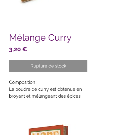
Mélange Curry
Prix
3,20 €
Rupture de stock
Composition :
La poudre de curry est obtenue en
broyant et mélangeant des épices
sèches et saines : curcuma,
coriandre, graines de moutarde, carvi,
fenugrec, cumin, ail, girofle, cannelle
et piment fort, il est exempt de
colorants artificiels.