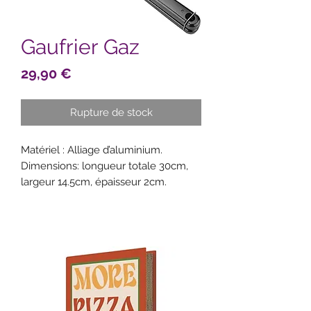
Gaufrier Gaz
Prix
29,90 €
Rupture de stock
Matériel : Alliage d’aluminium.
Dimensions: longueur totale 30cm,
largeur 14.5cm, épaisseur 2cm.
Convient au gaz et au gaz de
charbon, mais ne convient pas à la
cuisinière à induction.
Facile à utiliser et facile à nettoyer.
La longue poignée est facile à tenir,
isolante thermiquement et protège
les mains des brûlures.