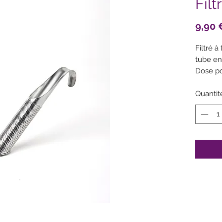
Filt
9,90 
Filtré à
tube en 
Dose po
Idéal p
ou eaux
Quantit