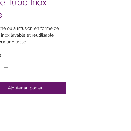
re Tube Inox
Prix
€
 thé ou à infusion en forme de
inox lavable et réutilisable.
ur une tasse
our déguster vos thés, infusions
 fruitées Quai Sud !
é
*
Ajouter au panier