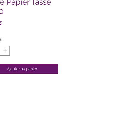
re Papier Tasse
0
Prix
€
é
*
Ajouter au panier