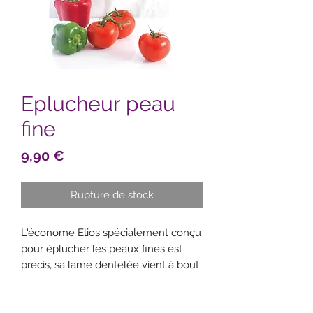
Eplucheur peau
fine
Prix
9,90 €
Rupture de stock
L'économe Elios spécialement conçu
pour éplucher les peaux fines est
précis, sa lame dentelée vient à bout
des peaux les plus délicates.
Pivotant, il s’adapte aux gauchers,