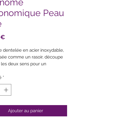
onome
onomique Peau
e
Prix
 €
 dentelée en acier inoxydable,
isée comme un rasoir, découpe
 les deux sens pour un
chage sans effort
é
 pour les tomates, kiwis,
*
ues, poivrons, pêches, papayes
ien plus encore
apte aux droitiers comme aux
hers
Ajouter au panier
he ergonomique en Soft-Touch
ur une bonne prise en main
e à nettoyer – rincez sous l’eau
ante