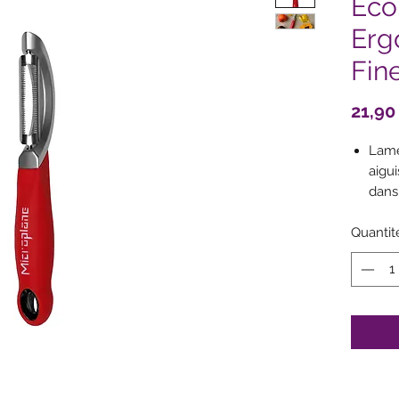
Ec
Erg
Fin
21,90
Lame
aigu
dans
éplu
Quantit
Idéal
mang
et b
S’ad
gauc
Manc
– po
Facil
cour