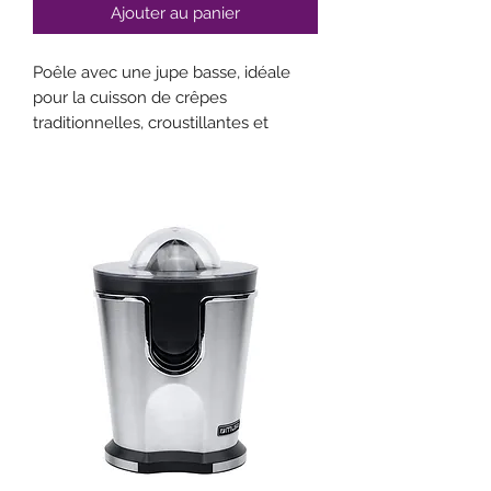
Ajouter au panier
Poêle avec une jupe basse, idéale
pour la cuisson de crêpes
traditionnelles, croustillantes et
moelleuses.
Ustensile Mineral B indéformable en
tôle d’acier blanche revêtue de cire
d’abeille : protection temporaire
contre l’oxydation ; culottage facilité.
Effet antiadhésif amélioré à la
première utilisation.
Caramélisation parfaite de la pâte
pour des crêpes authentiques.
Anti adhérence naturelle : culottage
progressif.
Queue rivetée courbée à la française
: manipulation facile ; ergonomie.
Conseil : préchauffer avec un peu de