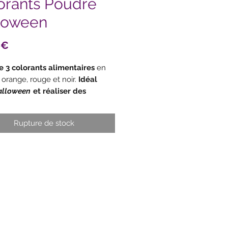
orants Poudre
loween
Prix
 €
e 3 colorants alimentaires
en
 orange, rouge et noir.
Idéal
alloween
et réaliser des
ies terrifiantes
!
Colorants très
rés : une pointe de couteau
Rupture de stock
orants sont puissants et ont
ne résistance à la lumière et à
on.
tilisation : idéal pour tous types
sseries : les glaçages, crèmes au
 macarons aux couleurs vives,
 cake, etc. Si vous souhaitez
des couleurs vives, c'est le