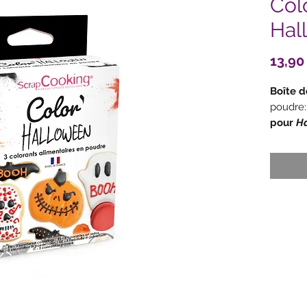
Col
Hal
13,90
Boîte d
poudre:
pour
H
pâtisser
concent
suffit
.
Ces col
une bon
la cuiss
Type d’u
de pâti
beurre,
rainbow
obtenir 