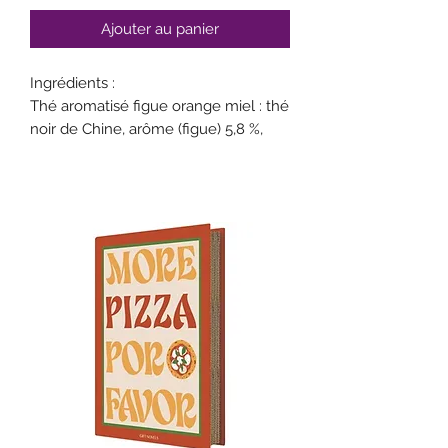
Ajouter au panier
Ingrédients :
Thé aromatisé figue orange miel : thé
noir de Chine, arôme (figue) 5,8 %,
arôme naturel goût miel 5 %, zestes
d'orange 4,6 %, arôme naturel
d'orange 0,4 %.
Thé aromatisé litchi rose : thé noir de
Chine, arôme (litchi) 2,3 %, pétales de
roses 2,1 %, arôme (rose) 0,1 %.
Thé aromatisé nougat framboise : thé
noir de Chine, éclats de nougat de
Montélimar 5,4 % (amandes grillées
(fruits à coque), sucre, sirop de
glucose, miel, graisse végétale