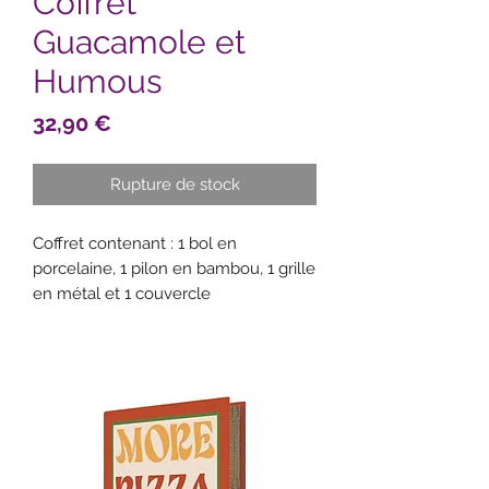
Coffret
Guacamole et
Humous
Prix
32,90 €
Rupture de stock
Coffret contenant : 1 bol en
porcelaine, 1 pilon en bambou, 1 grille
en métal et 1 couvercle
Dimensions : 24 x 24 x 12 cm
3 fonctions : Préparer, servir
conserver + 14 recettes
Matériaux : porcelaine, métal,
bambou et silicone
Poids
1 kg
colis