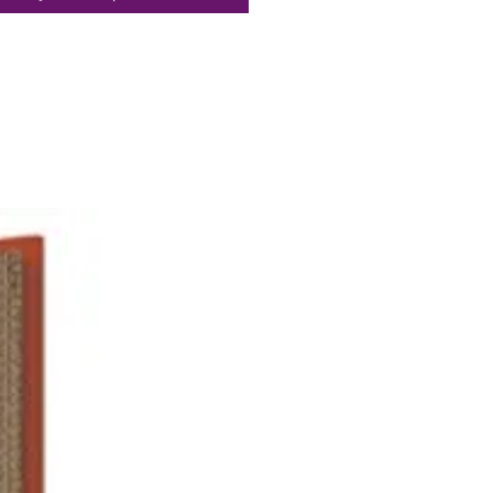
ans toutes cuisines et seront des
 précieuses pour toutes vos
tions.
e, le système de poignée
e permet de transformer votre
le inox en faitout en remplaçant
née par des anses.
seroles Mutine, en inox 18/10,
ent les qualités gustatives des
s et se nettoient facilement
 cuisson.
te des anses ou des poignées
es.
 France Garantie, BV Cert.
.