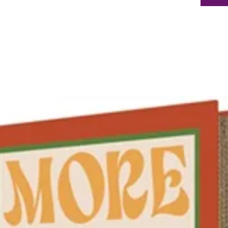
l’aise d
alliées
prépara
Pratiqu
amovibl
cassero
la poig
Les cas
préserv
aliment
après la
Nécessi
amovibl
Origine
6019453