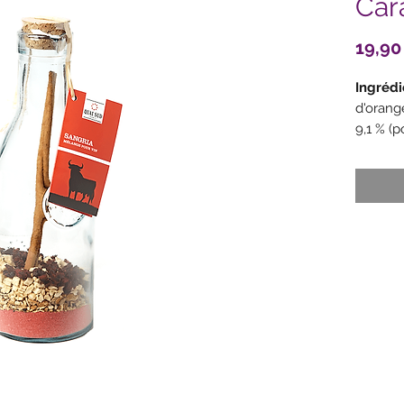
Car
19,90
Ingrédi
d'orang
9,1 % (
:
disulfi
de citro
girofle
(vanille
de citro
nuisible
enfants