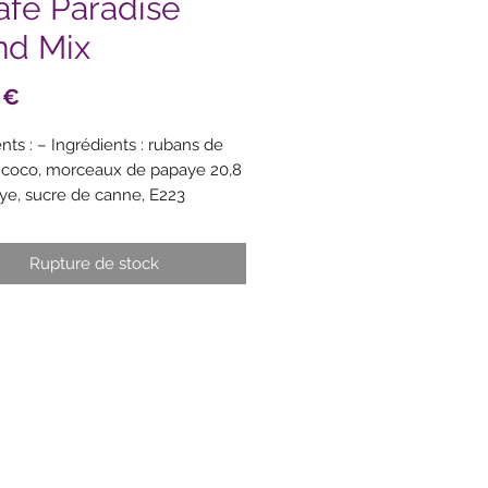
afe Paradise
and Mix
Prix
 €
nts : – Ingrédients : rubans de
 coco, morceaux de papaye 20,8
ye, sucre de canne, E223
)), framboise 4,1 %, pétales de
fleurs de jasmin, feuilles de
Rupture de stock
er.
en: Kokosbänder, 20,8%
tücke (Papaya, Rohrzucker, E223
), 4,1% Himbeere, Rosenblätter,
lüten, bigaradiere Blätter
dients: coconut ribbons, 20.8%
pieces (papaya, cane sugar, E223
)), 4.1% raspberry, rose petals,
 flowers, bigaradier leaves