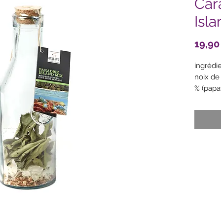
Car
Isl
19,90
ingrédie
noix de
% (papa
(sulfite
roses , 
bigaradi
– Zutat
Papayas
(Sulfit)
Jasminb
– Ingre
papaya 
(sulfite
jasmine