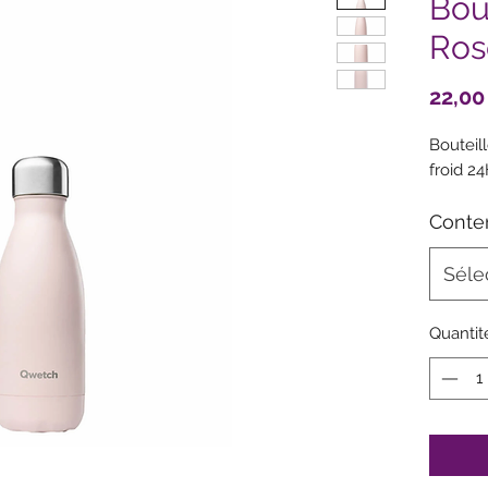
Bou
Ros
22,00
Bouteil
froid 2
Conte
Séle
Quantit