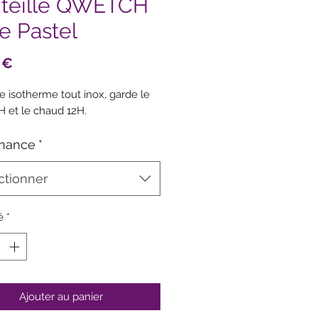
teille QWETCH
e Pastel
Prix
 €
le isotherme tout inox, garde le
4H et le chaud 12H.
nance
*
ctionner
é
*
Ajouter au panier