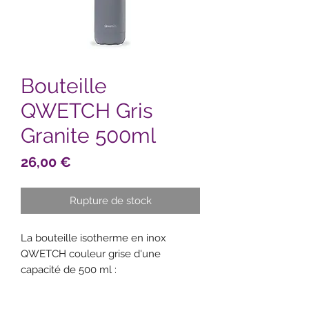
Bouteille
QWETCH Gris
Granite 500ml
Prix
26,00 €
Rupture de stock
La bouteille isotherme en inox
QWETCH couleur grise d'une
capacité de 500 ml :
- Maintient au froid pendant 24h
- Maintient au chaud pendant 12h