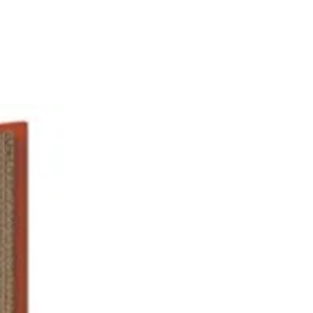
 silicone
cture en PP5 sans BPA
 alimentaire avec l’inox.
aud
id
PA
ité garantie
ux sains