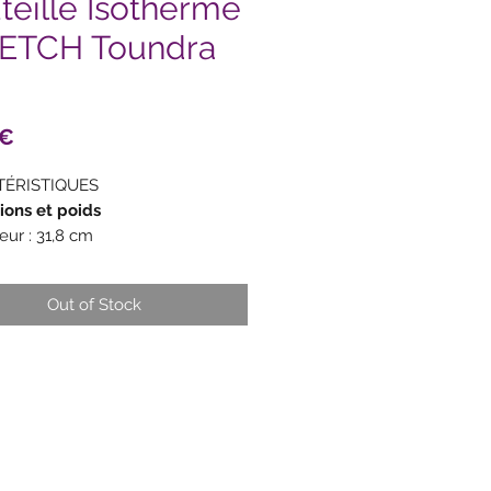
teille Isotherme
TCH Toundra
Price
0€
ÉRISTIQUES
ons et poids
eur : 31,8 cm
ètre : 8,3 cm
ètre d’ouverture : 3,4 cm
Out of Stock
 : 0,60 kg
ité : 1L
aux
e :
r inoxydable 304 (18/8)
n :
émité du bouchon en inox 304
8)