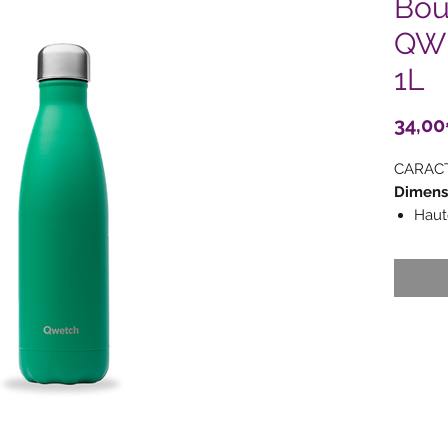
Bou
QWE
1L
34,0
CARACT
Dimensi
Haut
Diam
Diam
Poids
Capac
Matéri
Bouteill
Acie
Boucho
Extr
(18/