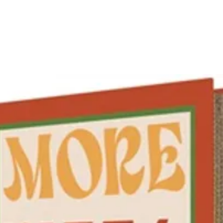
Joint
Stru
Contact
12h Ch
24h Fro
Sans B
Étanché
Matéria