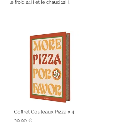
le froid 24H et le chaud 12H.
Coffret Couteaux Pizza x 4
Fouet Billes Silicone
Prix
Prix
39,90 €
32,90 €