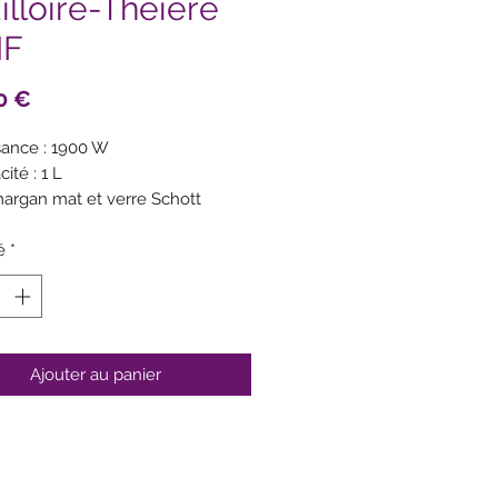
illoire-Théière
F
Prix
0 €
sance : 1900 W
ité : 1 L
argan mat et verre Schott
n
é
veaux de température de 60 à
*
C
re amovible en Cromargan
ort de sachet en thé intégré
 le couvercle
Ajouter au panier
ion pré ébullition
ouvercle s'ouvre d'une simple
sion
tion maintien au chaud
irage LED intérieur