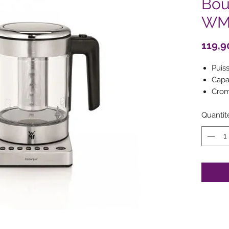
Bou
WM
119,9
Puis
Capac
Crom
Dura
Quantit
5 ni
100°
Filt
Supp
dans
Fonct
Le c
pres
Fonc
Ecla