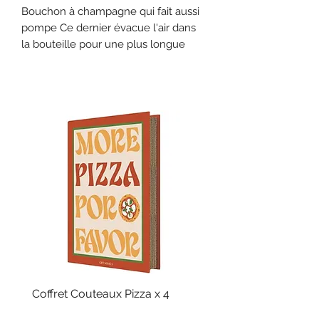
Bouchon à champagne qui fait aussi
pompe Ce dernier évacue l'air dans
la bouteille pour une plus longue
conservation du champagne.
Coffret Couteaux Pizza x 4
Fouet Billes Silicone
Prix
Prix
39,90 €
32,90 €