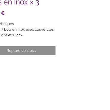
 en Inox x 3
Prix
 €
ristiques
e 3 bols en inox avec couvercles :
0cm et 24cm.
nances 1.5L, 3L, 5L.
en silicone anti-dérapante pour
Rupture de stock
ne stabilité.
rcles anti-projection
rents.
ols s'empilent pour gagner de la
gradués.