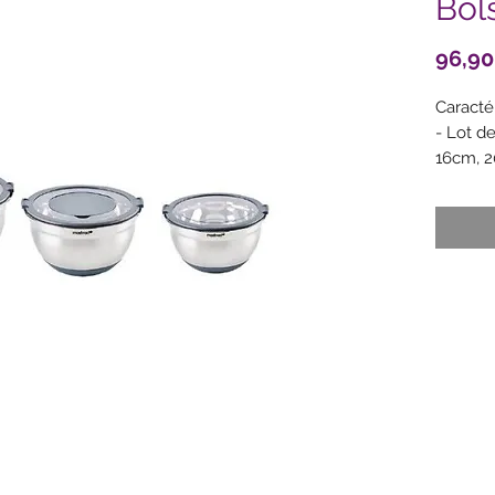
Bols
96,90
Caracté
- Lot d
16cm, 2
- Conte
- Base 
une bon
- Couve
transpa
- Les b
place.
- Bols 