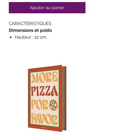
Ajouter au panier
CARACTÉRISTIQUES
Dimensions et poids
Hauteur : 12 cm
Diamètre : 14 cm
Diamètre d’ouverture : 12,5 cm
Poids : 0,76 kg
Capacité : 850 ml
Matériaux
Corps & couvercle : Acier
inoxydable 304 (18/8)
Joint, valve & base antidérapante :
Silicone
Contact alimentaire avec l’inox.
Compartiment vendu séparément.
5h Chaud
7h Froid