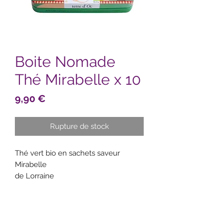
Boite Nomade
Thé Mirabelle x 10
Prix
9,90 €
Rupture de stock
Thé vert bio en sachets saveur
Mirabelle
de Lorraine
Un thé vert aux notes végétales et
subtiles égayé par les tonalités
douces et légèrement ac idulées de
la mirabelle, petit fruit doré, trésor de