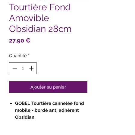
Tourtière Fond
Amovible
Obsidian 28cm
Prix
27,90 €
Quantité
*
Ajouter au panier
GOBEL Tourtière cannelée fond
mobile - bordé anti adhérent
Obsidian
Dimensions Ø 280 / 270 mm - Ht.
25 mm