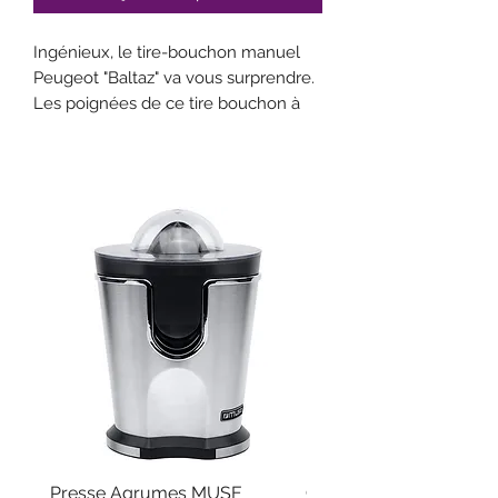
Ingénieux, le tire-bouchon manuel
Peugeot "Baltaz" va vous surprendre.
Les poignées de ce tire bouchon à
levier maintiennent la bouteille pour
extraire tous les bouchons sans
effort.
Taille: 14cm
Presse Agrumes MUSE
Coffret Cadeaux