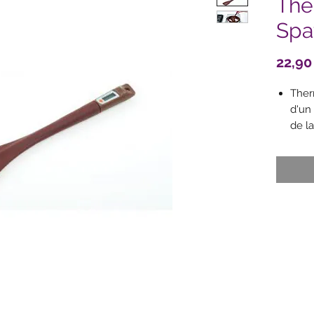
The
Spa
22,90
Ther
d'un
de l
Dime
choc
sauce
merin
La sp
main 
La s
la ma
le m