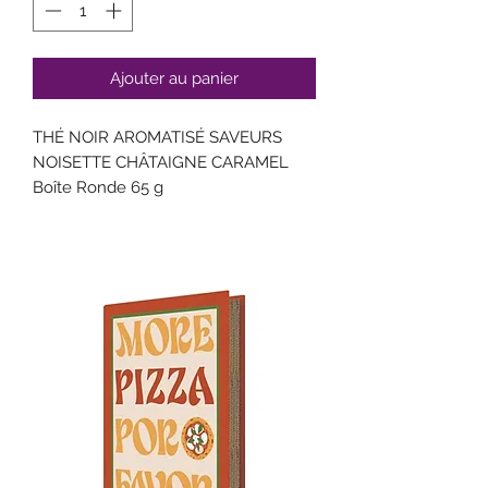
Ajouter au panier
THÉ NOIR AROMATISÉ SAVEURS
NOISETTE CHÂTAIGNE CARAMEL
Boîte Ronde 65 g
thé noir 83% (Non UE), noisettes
grillées 8% (FRUIT À COQUE), arôme
(noisette) 4%, arôme naturel
(châtaigne) 4%, arôme naturel
(caramel) 1%.
Traces possibles de moutarde,
sésame.